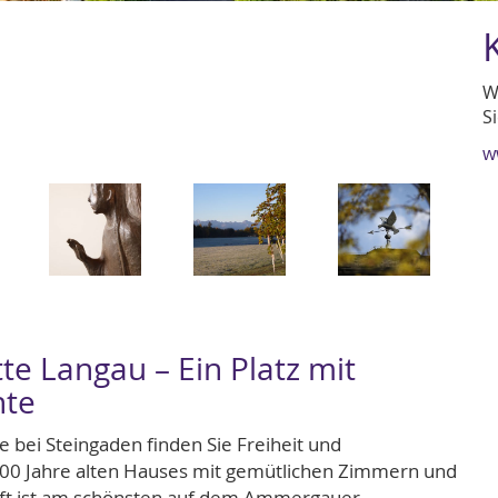
W
S
w
Image
Image
Image
te Langau – Ein Platz mit
hte
bei Steingaden finden Sie Freiheit und
00 Jahre alten Hauses mit gemütlichen Zimmern und
luft ist am schönsten auf dem Ammergauer