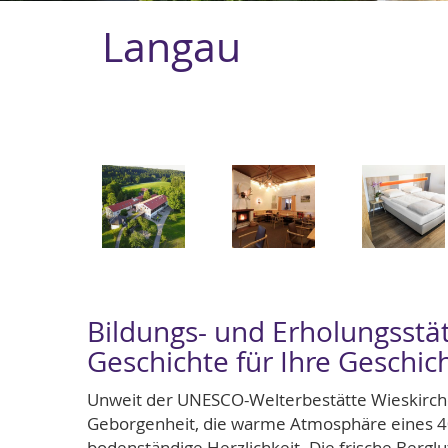
Langau
Image
Image
Image
Bildungs- und Erholungsstät
Geschichte für Ihre Geschic
Unweit der UNESCO-Welterbestätte Wieskirche 
Geborgenheit, die warme Atmosphäre eines 4
bodenständige Herzlichkeit. Die frische Berg