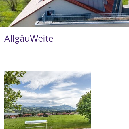
AllgäuWeite
Image